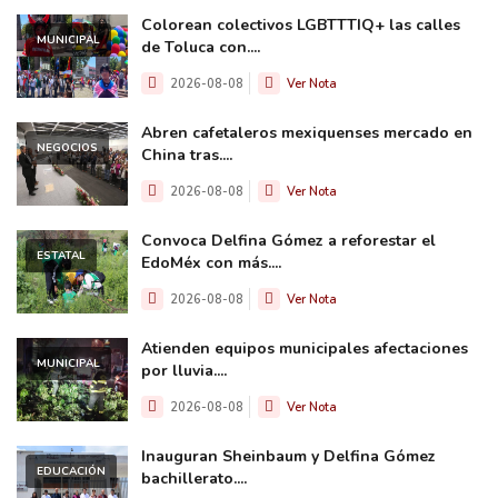
Colorean colectivos LGBTTTIQ+ las calles
MUNICIPAL
de Toluca con....
2026-08-08
Ver Nota
Abren cafetaleros mexiquenses mercado en
NEGOCIOS
China tras....
2026-08-08
Ver Nota
Convoca Delfina Gómez a reforestar el
ESTATAL
EdoMéx con más....
2026-08-08
Ver Nota
Atienden equipos municipales afectaciones
MUNICIPAL
por lluvia....
2026-08-08
Ver Nota
Inauguran Sheinbaum y Delfina Gómez
EDUCACIÓN
bachillerato....