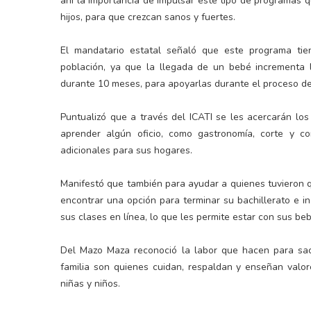
ahí la importancia de impulsar este tipo de programas 
hijos, para que crezcan sanos y fuertes.
El mandatario estatal señaló que este programa tie
población, ya que la llegada de un bebé incrementa lo
durante 10 meses, para apoyarlas durante el proceso de
Puntualizó que a través del ICATI se les acercarán los
aprender algún oficio, como gastronomía, corte y co
adicionales para sus hogares.
Manifestó que también para ayudar a quienes tuvieron qu
encontrar una opción para terminar su bachillerato e in
sus clases en línea, lo que les permite estar con sus beb
Del Mazo Maza reconoció la labor que hacen para saca
familia son quienes cuidan, respaldan y enseñan valo
niñas y niños.