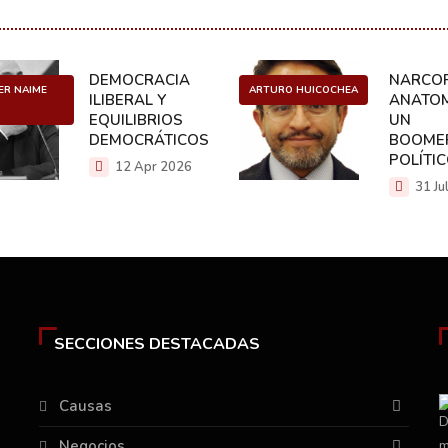
DEMOCRACIA
NARCOP
ER NAIME
ARTURO HUICOCHEA
ILIBERAL Y
ANATOM
EQUILIBRIOS
UN
DEMOCRÁTICOS
BOOME
POLÍTI
12 Apr 2026
31 Ju
SECCIONES DESTACADAS
Causas
Negocios