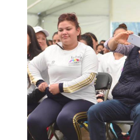
retos en el ejercicio de sus
Y salió la propuesta de Reforma E
lítico-electorales
la Presidenta Sheinba