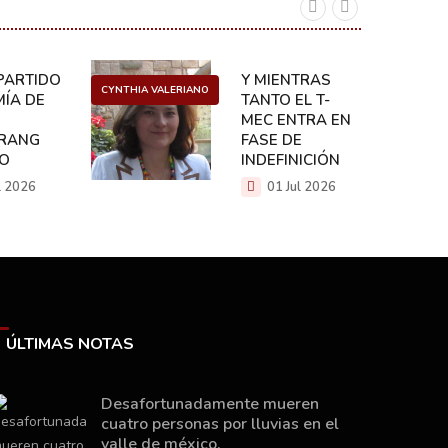
ARTIDO:
Y MIENTRAS
CYNTHIA VALERIANO
DANIEL 
ÍA DE
TANTO EL T-
MEC ENTRA EN
RANG
FASE DE
CO
INDEFINICIÓN
l 2026
01 Jul 2026
ÚLTIMAS NOTAS
Desafortunadamente mueren
cuatro personas por lluvias en el
valle de méxico.