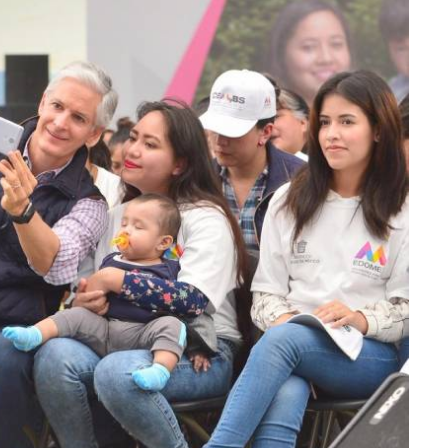
lectoral de
Informa el gobierno federal cómo fue el
um
operativo de captura de "El Mencho" y sus
reacciones en Jalisco