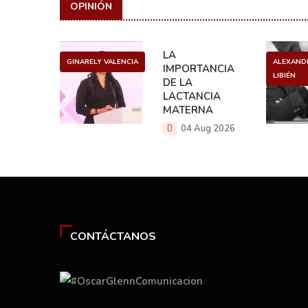
OPINIÓN
ULO
LA
GINARELY VALENCIA
ALEXAND
O DE UN
IMPORTANCIA
LIBIÉN
NCER
DE LA
LACTANCIA
g 2026
MATERNA
04 Aug 2026
CONTÁCTANOS