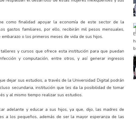
que respaldan el desarrollo de estas mujeres mexiquenses y sus
ne como finalidad apoyar la economía de este sector de la
s gastos familiares, por ello, recibirán mil pesos mensuales,
 embarazo o los primeros meses de vida de sus hijos.
 talleres y cursos que ofrece esta institución para que puedan
nfección y computación, entre otros, y así generar ingresos
e dejar sus estudios, a través de la Universidad Digital podrán
cluso secundaria, institución que les da la posibilidad de tomar
és y al mismo tiempo realizar sus estudios.
r adelante y educar a sus hijos, ya que, dijo, las madres de
res a los pequeños, además de ser la mayor esperanza de las