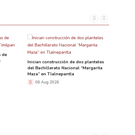
s de
n
Inician construcción de dos planteles
del Bachillerato Nacional “Margarita
Maza” en Tlalnepantla
06 Aug 2026
Celebra
el Día I
Indígena
06 A