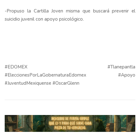
-Propuso la Cartilla Joven misma que buscará prevenir el
suicidio juvenil con apoyo psicológico.
#EDOMEX #Tlanepantla
#EleccionesPorLaGobernaturaEdomex #Apoyo
#JuventudMexiquense #OscarGlenn