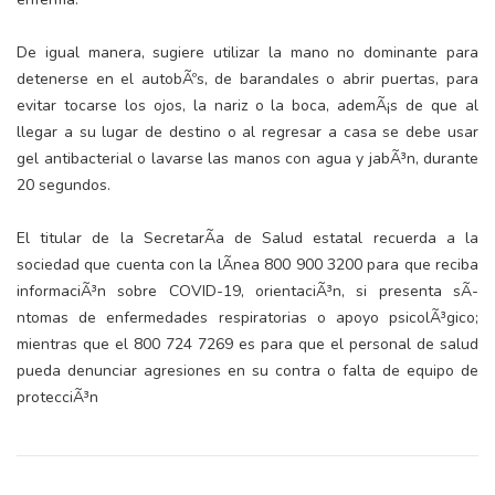
De igual manera, sugiere utilizar la mano no dominante para
detenerse en el autobÃºs, de barandales o abrir puertas, para
evitar tocarse los ojos, la nariz o la boca, ademÃ¡s de que al
llegar a su lugar de destino o al regresar a casa se debe usar
gel antibacterial o lavarse las manos con agua y jabÃ³n, durante
20 segundos.
El titular de la SecretarÃ­a de Salud estatal recuerda a la
sociedad que cuenta con la lÃ­nea 800 900 3200 para que reciba
informaciÃ³n sobre COVID-19, orientaciÃ³n, si presenta sÃ­
ntomas de enfermedades respiratorias o apoyo psicolÃ³gico;
mientras que el 800 724 7269 es para que el personal de salud
pueda denunciar agresiones en su contra o falta de equipo de
protecciÃ³n