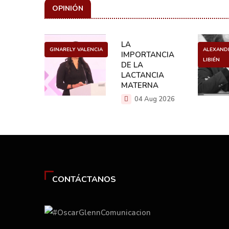
OPINIÓN
ULO
LA
GINARELY VALENCIA
ALEXAND
O DE UN
IMPORTANCIA
LIBIÉN
NCER
DE LA
LACTANCIA
g 2026
MATERNA
04 Aug 2026
CONTÁCTANOS