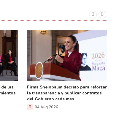
 de las
Firma Sheinbaum decreto para reforzar
Acerca P
amientos
la transparencia y publicar contratos
justicia
del Gobierno cada mes
Rayón
04 Aug 2026
04 A