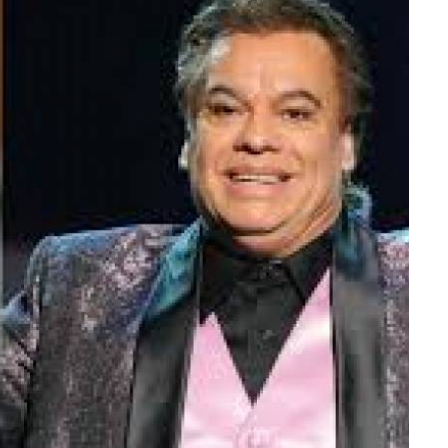
lectoral de
Informa el gobierno federal cómo fue el
um
operativo de captura de "El Mencho" y sus
reacciones en Jalisco