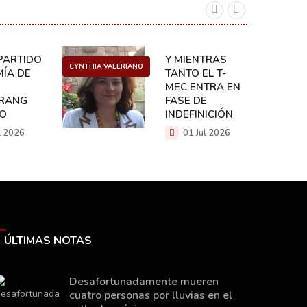
ARTIDO:
Y MIENTRAS
CYNTHIA VALERIANO
DANIEL 
ÍA DE
TANTO EL T-
MEC ENTRA EN
RANG
FASE DE
CO
INDEFINICIÓN
l 2026
01 Jul 2026
ÚLTIMAS NOTAS
Desafortunadamente mueren
cuatro personas por lluvias en el