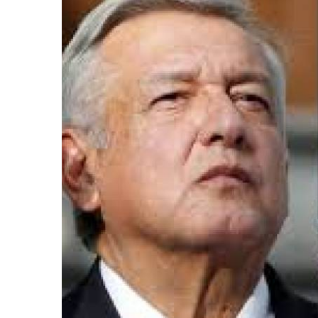
retos en el ejercicio de sus
Y salió la propuesta de Reforma E
lítico-electorales
la Presidenta Sheinba