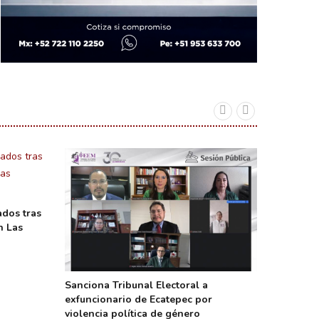
ados tras
n Las
Sanciona Tribunal Electoral a
Lanza E
exfuncionario de Ecatepec por
para for
violencia política de género