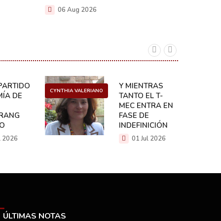
06 A
06 Aug 2026
ARTIDO:
Y MIENTRAS
CYNTHIA VALERIANO
DANIEL 
ÍA DE
TANTO EL T-
MEC ENTRA EN
RANG
FASE DE
CO
INDEFINICIÓN
l 2026
01 Jul 2026
ÚLTIMAS NOTAS