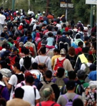
lectoral de
Informa el gobierno federal cómo fue el
um
operativo de captura de "El Mencho" y sus
reacciones en Jalisco