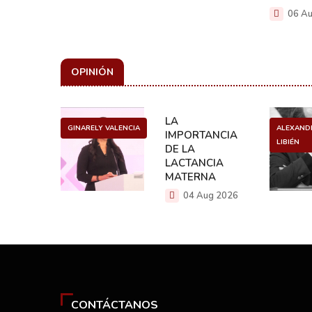
06 Au
OPINIÓN
ULO
LA
GINARELY VALENCIA
ALEXAND
O DE UN
IMPORTANCIA
LIBIÉN
NCER
DE LA
LACTANCIA
g 2026
MATERNA
04 Aug 2026
CONTÁCTANOS