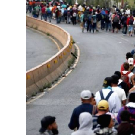
retos en el ejercicio de sus
Y salió la propuesta de Reforma E
lítico-electorales
la Presidenta Sheinba