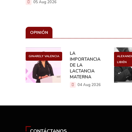
05 Aug 2026
OPINIÓN
SURA
LA
GINARELY VALENCIA
ALEXAND
DER
IMPORTANCIA
LIBIÉN
DE LA
 2026
LACTANCIA
MATERNA
04 Aug 2026
CONTÁCTANOS