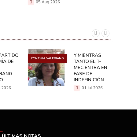
05 Aug 2026
ARTIDO:
Y MIENTRAS
CYNTHIA VALERIANO
DANIEL 
ÍA DE
TANTO EL T-
MEC ENTRA EN
RANG
FASE DE
CO
INDEFINICIÓN
l 2026
01 Jul 2026
ÚLTIMAS NOTAS