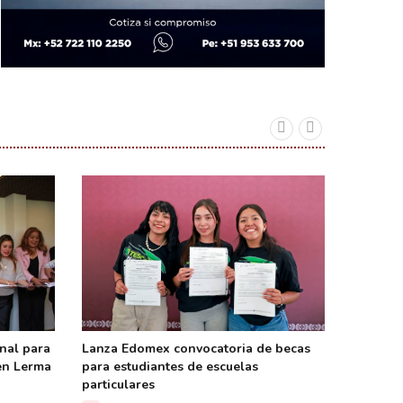
Arranca
para pr
05 A
nal para
Lanza Edomex convocatoria de becas
 en Lerma
para estudiantes de escuelas
particulares