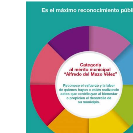
retos en el ejercicio de sus
Y salió la propuesta de Reforma E
lítico-electorales
la Presidenta Sheinba