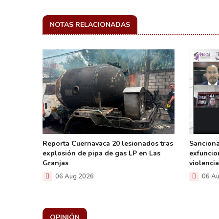
NOTAS RELACIONADAS
timo mes
Reporta Cuernavaca 20 lesionados tras
Sanciona
iento
explosión de pipa de gas LP en Las
exfuncio
Granjas
violenci
06 Aug 2026
06 Au
OPINIÓN