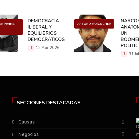
DEMOCRACIA
NARCOP
ER NAIME
ARTURO HUICOCHEA
ILIBERAL Y
ANATOM
EQUILIBRIOS
UN
DEMOCRÁTICOS
BOOME
POLÍTI
12 Apr 2026
31 Ju
SECCIONES DESTACADAS
Causas
Negocios