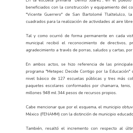
En la escuela primaria "Benito Juárez", en el pue
beneficiados con la construcción y equipamiento del co
"Vicente Guerrero" de San Bartolomé Tlaltelulco, l
cuadrados para la realización de actividades al aire libre
Tal y como ocurrió de forma permanente en cada vist
municipal recibió el reconocimiento de directivos, 
agradecimiento a través de porras, saludos y cartas, por
En ambos actos, se hizo referencia de las principale
programa "Metepec Decide Contigo por la Educación" q
nivel básico de 127 escuelas públicas y tres más co
paquetes escolares conformados por chamarra, tenis, 
millones 948 mil 344 pesos de recursos propios.
Cabe mencionar que por el esquema, el municipio obtuv
México (FENAMM) con la distinción de municipio educado
También, resaltó el incremento con respecto al últ