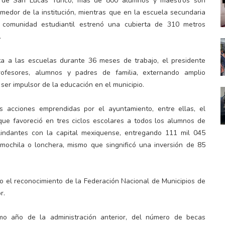
blo de San Lucas Tunco, más de 800 alumnos y maestros son
medor de la institución, mientras que en la escuela secundaria
a comunidad estudiantil estrenó una cubierta de 310 metros
.
a a las escuelas durante 36 meses de trabajo, el presidente
profesores, alumnos y padres de familia, externando amplio
 ser impulsor de la educación en el municipio.
s acciones emprendidas por el ayuntamiento, entre ellas, el
ue favoreció en tres ciclos escolares a todos los alumnos de
lindantes con la capital mexiquense, entregando 111 mil 045
mochila o lonchera, mismo que singnificó una inversión de 85
o el reconocimiento de la Federación Nacional de Municipios de
r.
imo año de la administración anterior, del número de becas