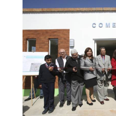
retos en el ejercicio de sus
Y salió la propuesta de Reforma E
lítico-electorales
la Presidenta Sheinba