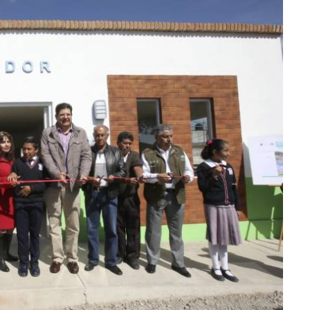
lectoral de
Informa el gobierno federal cómo fue el
um
operativo de captura de "El Mencho" y sus
reacciones en Jalisco