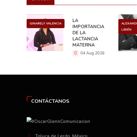
ULO
LA
GINARELY VALENCIA
ALEXAND
O DE UN
IMPORTANCIA
LIBIÉN
NCER
DE LA
LACTANCIA
g 2026
MATERNA
04 Aug 2026
CONTÁCTANOS
Toluca de Lerdo, México