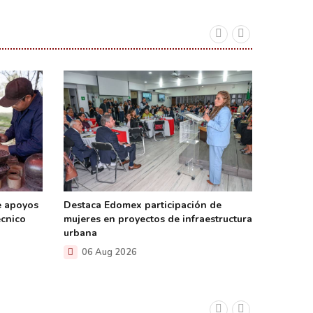
e apoyos
Destaca Edomex participación de
Inaugur
écnico
mujeres en proyectos de infraestructura
artifici
urbana
Marque
06 Aug 2026
05 A