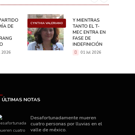
ARTIDO:
Y MIENTRAS
CYNTHIA VALERIANO
DANIEL 
ÍA DE
TANTO EL T-
MEC ENTRA EN
RANG
FASE DE
CO
INDEFINICIÓN
l 2026
01 Jul 2026
ÚLTIMAS NOTAS
Desafortunadamente mueren
cuatro personas por lluvias en el
valle de méxico.