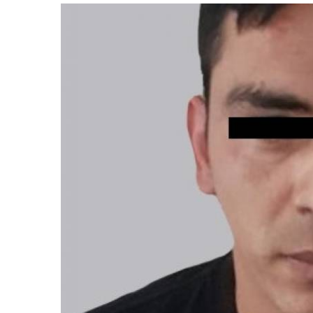
retos en el ejercicio de sus
Y salió la propuesta de Reforma E
lítico-electorales
la Presidenta Sheinba