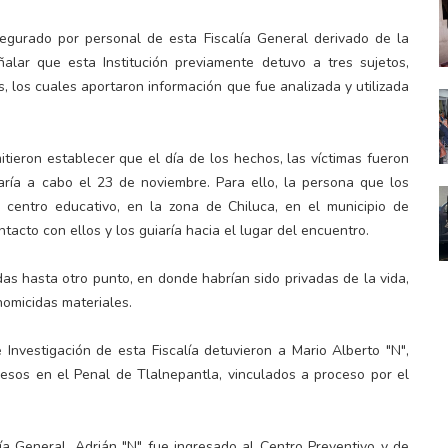
segurado por personal de esta Fiscalía General derivado de la
eñalar que esta Institución previamente detuvo a tres sujetos,
, los cuales aportaron información que fue analizada y utilizada
tieron establecer que el día de los hechos, las víctimas fueron
varía a cabo el 23 de noviembre. Para ello, la persona que los
centro educativo, en la zona de Chiluca, en el municipio de
acto con ellos y los guiaría hacia el lugar del encuentro.
das hasta otro punto, en donde habrían sido privadas de la vida,
homicidas materiales.
nvestigación de esta Fiscalía detuvieron a Mario Alberto "N",
resos en el Penal de Tlalnepantla, vinculados a proceso por el
a General, Adrián "N" fue ingresado al Centro Preventivo y de