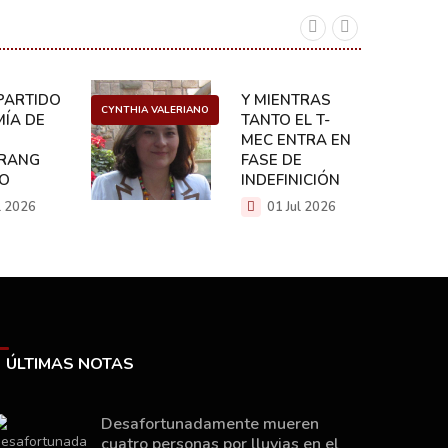
ARTIDO:
Y MIENTRAS
CYNTHIA VALERIANO
DANIEL 
ÍA DE
TANTO EL T-
MEC ENTRA EN
RANG
FASE DE
CO
INDEFINICIÓN
l 2026
01 Jul 2026
ÚLTIMAS NOTAS
Desafortunadamente mueren
cuatro personas por lluvias en el