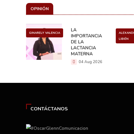
OPINIÓN
ULO
LA
GINARELY VALENCIA
ALEXAND
O DE UN
IMPORTANCIA
LIBIÉN
NCER
DE LA
LACTANCIA
g 2026
MATERNA
04 Aug 2026
CONTÁCTANOS