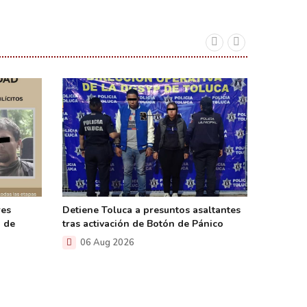
res
Detiene Toluca a presuntos asaltantes
Recuper
a de
tras activación de Botón de Pánico
robados
06 Aug 2026
06 A