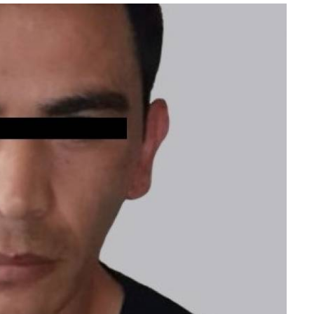
lectoral de
Informa el gobierno federal cómo fue el
um
operativo de captura de "El Mencho" y sus
reacciones en Jalisco