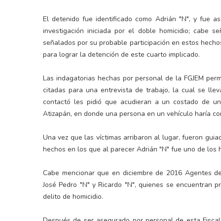
El detenido fue identificado como Adrián "N", y fue a
investigación iniciada por el doble homicidio; cabe s
señalados por su probable participación en estos hechos
para lograr la detención de este cuarto implicado.
Las indagatorias hechas por personal de la FGJEM permi
citadas para una entrevista de trabajo, la cual se lle
contactó les pidió que acudieran a un costado de un 
Atizapán, en donde una persona en un vehículo haría cont
Una vez que las víctimas arribaron al lugar, fueron guia
hechos en los que al parecer Adrián "N" fue uno de los 
Cabe mencionar que en diciembre de 2016 Agentes de I
José Pedro "N" y Ricardo "N", quienes se encuentran p
delito de homicidio.
Después de ser asegurado por personal de esta Fiscalí