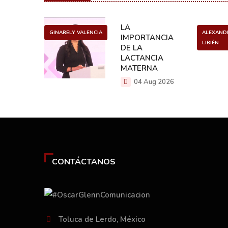
ULO
LA
GINARELY VALENCIA
ALEXAND
O DE UN
IMPORTANCIA
LIBIÉN
NCER
DE LA
LACTANCIA
g 2026
MATERNA
04 Aug 2026
CONTÁCTANOS
Toluca de Lerdo, México