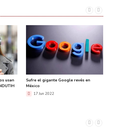
nos usan
Sufre el gigante Google revés en
Nuestros
 ENDUTIH
México
redes so
17 Jun 2022
23 F