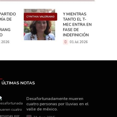
ARTIDO:
Y MIENTRAS
CYNTHIA VALERIANO
DANIEL 
ÍA DE
TANTO EL T-
MEC ENTRA EN
RANG
FASE DE
CO
INDEFINICIÓN
l 2026
01 Jul 2026
ÚLTIMAS NOTAS
Desafortunadamente mueren
cuatro personas por lluvias en el
valle de méxico.