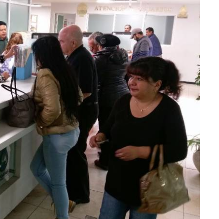
lectoral de
Informa el gobierno federal cómo fue el
um
operativo de captura de "El Mencho" y sus
reacciones en Jalisco