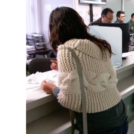
retos en el ejercicio de sus
Y salió la propuesta de Reforma E
lítico-electorales
la Presidenta Sheinba