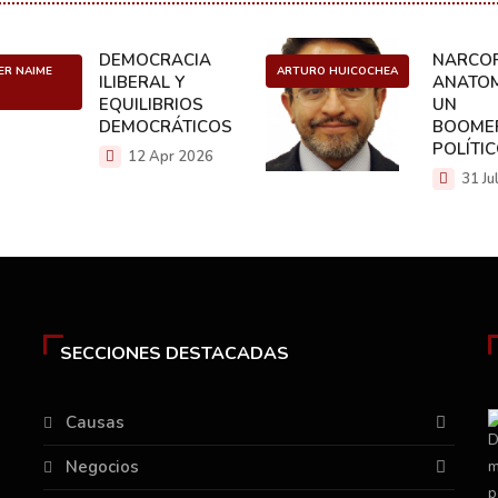
DEMOCRACIA
NARCOP
ER NAIME
ARTURO HUICOCHEA
ILIBERAL Y
ANATOM
EQUILIBRIOS
UN
DEMOCRÁTICOS
BOOME
POLÍTI
12 Apr 2026
31 Ju
SECCIONES DESTACADAS
Causas
Negocios