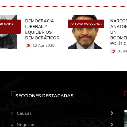
DEMOCRACIA
NARCOP
ER NAIME
ARTURO HUICOCHEA
ILIBERAL Y
ANATOM
EQUILIBRIOS
UN
DEMOCRÁTICOS
BOOME
POLÍTI
12 Apr 2026
31 Ju
SECCIONES DESTACADAS
Causas
Negocios