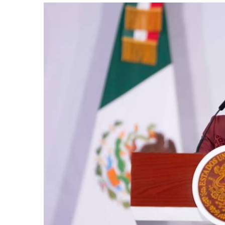
retos en el ejercicio de sus
Y salió la propuesta de Reforma E
lítico-electorales
la Presidenta Sheinba