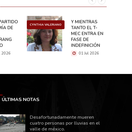
ARTIDO:
Y MIENTRAS
CYNTHIA VALERIANO
DANIEL 
ÍA DE
TANTO EL T-
MEC ENTRA EN
RANG
FASE DE
CO
INDEFINICIÓN
l 2026
01 Jul 2026
ÚLTIMAS NOTAS
Desafortunadamente mueren
cuatro personas por lluvias en el
valle de méxico.