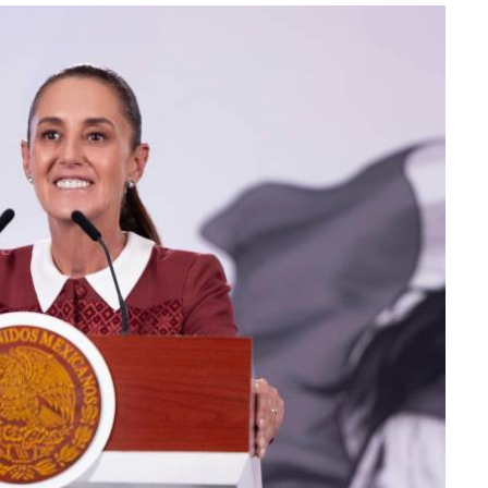
lectoral de
Informa el gobierno federal cómo fue el
um
operativo de captura de "El Mencho" y sus
reacciones en Jalisco