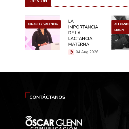
OPINIÓN
SURA
LA
GINARELY VALENCIA
ALEXAND
DER
IMPORTANCIA
LIBIÉN
DE LA
 2026
LACTANCIA
MATERNA
04 Aug 2026
CONTÁCTANOS