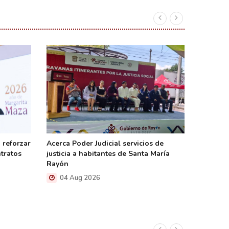
 reforzar
Acerca Poder Judicial servicios de
Advierte
ntratos
justicia a habitantes de Santa María
riesgos
Rayón
diseño a
04 Aug 2026
03 A