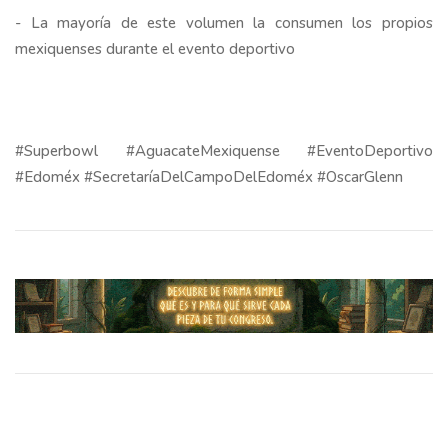
- La mayoría de este volumen la consumen los propios
mexiquenses durante el evento deportivo
#Superbowl #AguacateMexiquense #EventoDeportivo
#Edoméx #SecretaríaDelCampoDelEdoméx #OscarGlenn