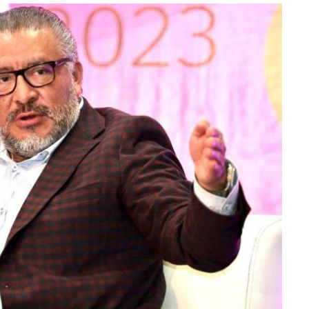
lectoral de
Informa el gobierno federal cómo fue el
um
operativo de captura de "El Mencho" y sus
reacciones en Jalisco