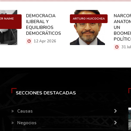
DEMOCRACIA
NARCOP
ER NAIME
ARTURO HUICOCHEA
ILIBERAL Y
ANATOM
EQUILIBRIOS
UN
DEMOCRÁTICOS
BOOME
POLÍTI
12 Apr 2026
31 Ju
SECCIONES DESTACADAS
Causas
Negocios