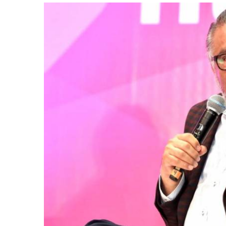
retos en el ejercicio de sus
Y salió la propuesta de Reforma E
lítico-electorales
la Presidenta Sheinba