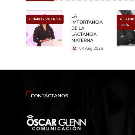
ULO
LA
GINARELY VALENCIA
ALEXAND
O DE UN
IMPORTANCIA
LIBIÉN
NCER
DE LA
LACTANCIA
g 2026
MATERNA
04 Aug 2026
CONTÁCTANOS