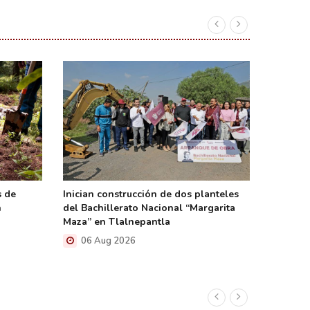
s de
Inician construcción de dos planteles
Celebra
n
del Bachillerato Nacional “Margarita
el Día I
Maza” en Tlalnepantla
Indígena
06 Aug 2026
06 A