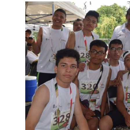
retos en el ejercicio de sus
Y salió la propuesta de Reforma E
lítico-electorales
la Presidenta Sheinba