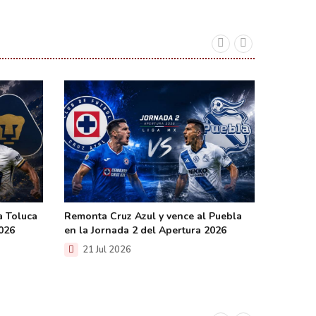
a Toluca
Remonta Cruz Azul y vence al Puebla
Cierra 
2026
en la Jornada 2 del Apertura 2026
legado q
21 Jul 2026
20 Ju