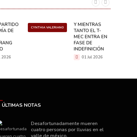
ARTIDO:
Y MIENTRAS
CYNTHIA VALERIANO
DANIEL 
ÍA DE
TANTO EL T-
MEC ENTRA EN
RANG
FASE DE
CO
INDEFINICIÓN
l 2026
01 Jul 2026
ÚLTIMAS NOTAS
Desafortunadamente mueren
cuatro personas por lluvias en el
valle de méxico.