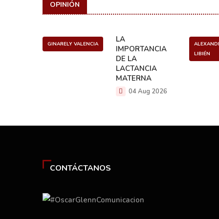
OPINIÓN
ULO
LA
GINARELY VALENCIA
ALEXAND
O DE UN
IMPORTANCIA
LIBIÉN
NCER
DE LA
LACTANCIA
g 2026
MATERNA
04 Aug 2026
CONTÁCTANOS