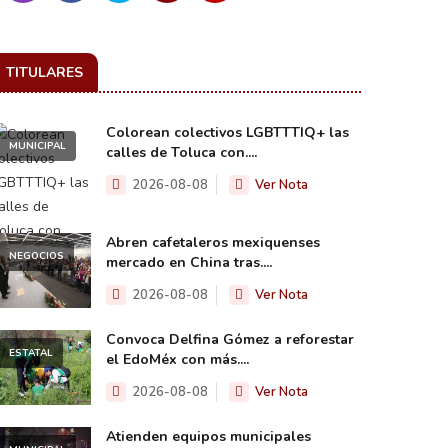
TITULARES
Colorean colectivos LGBTTTIQ+ las
MUNICIPAL
calles de Toluca con....
2026-08-08
Ver Nota
Abren cafetaleros mexiquenses
NEGOCIOS
mercado en China tras....
2026-08-08
Ver Nota
Convoca Delfina Gómez a reforestar
ESTATAL
el EdoMéx con más....
2026-08-08
Ver Nota
Atienden equipos municipales