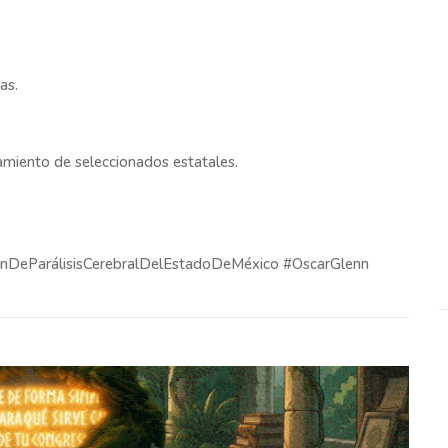
as.
amiento de seleccionados estatales.
ónDeParálisisCerebralDelEstadoDeMéxico #OscarGlenn