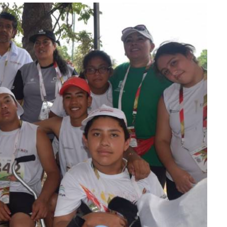
lectoral de
Informa el gobierno federal cómo fue el
um
operativo de captura de "El Mencho" y sus
reacciones en Jalisco