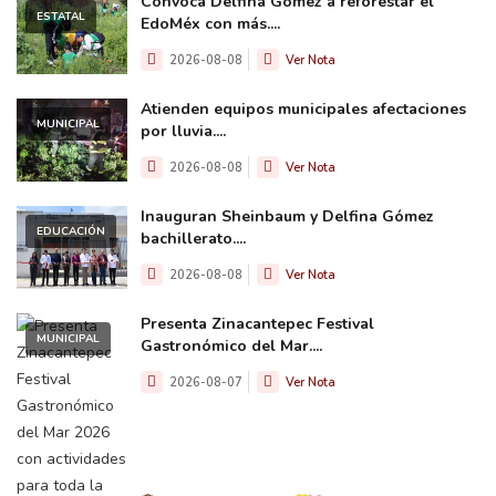
Convoca Delfina Gómez a reforestar el
ESTATAL
EdoMéx con más....
2026-08-08
Ver Nota
Atienden equipos municipales afectaciones
MUNICIPAL
por lluvia....
2026-08-08
Ver Nota
Inauguran Sheinbaum y Delfina Gómez
EDUCACIÓN
bachillerato....
2026-08-08
Ver Nota
Presenta Zinacantepec Festival
MUNICIPAL
Gastronómico del Mar....
2026-08-07
Ver Nota